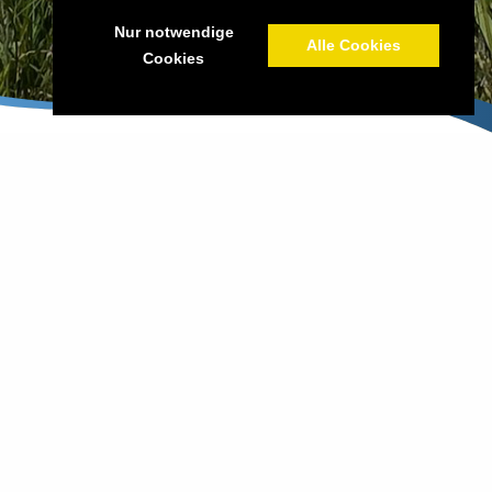
Nur notwendige
Alle Cookies
Cookies
HISTORIE
Die Tierarztpraxis Lübtheen entstand Anfang 2005 aus der
Gemeinschaftspraxis der Tierärzte E. Albrecht und H. Schlak
und befindet sich seither in den ehemaligen Räumen einer
Kindertagesstätte am Bahnhof.
Nach einem aufwändigen Umbau entstand von Januar-April
2005 die modern ausgestattete TA-Praxis mit 2
Behandlungsräumen inkl. Ultraschall, 1 OP, Röntgenraum,
Labor, Stationsraum, Apotheke und einem großzügigen und
freundlichen Wartebereich.